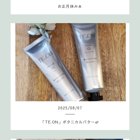
お正月休み🎍
2025
/
08
/
07
「TE.ON」ボタニカルバター🌿