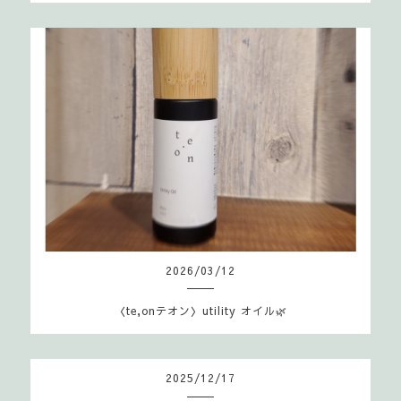
2026
/
03
/
12
〈te,onテオン〉utility オイル🌿
2025
/
12
/
17