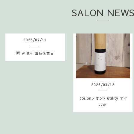
SALON NEW
2026
/
07
/
11
🆙 🍧 8月 臨時休業日
2026
/
03
/
12
〈te,onテオン〉utility オイ
ル🌿