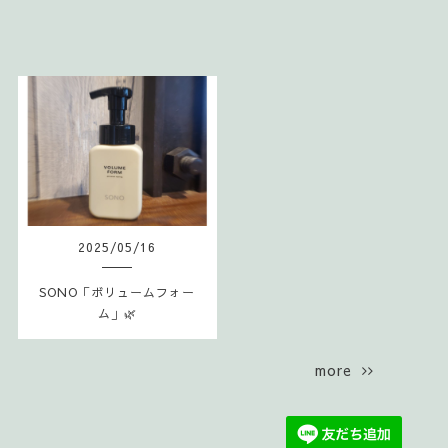
2025
/
05
/
16
SONO「ボリュームフォー
ム」🌿
more