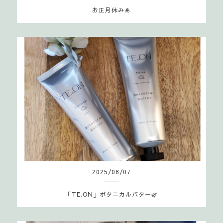
お正月休み🎍
2025
/
08
/
07
「TE.ON」ボタニカルバター🌿