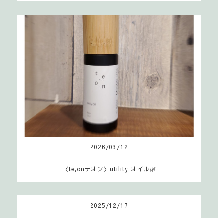
2026
/
03
/
12
〈te,onテオン〉utility オイル🌿
2025
/
12
/
17