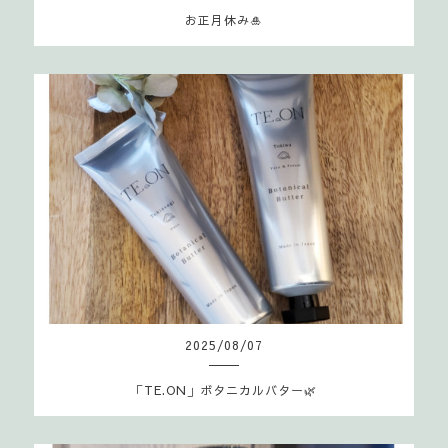
お正月休み🎍
2025
/
08
/
07
「TE.ON」ボタニカルバター🌿