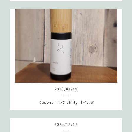
2026
/
03
/
12
〈te,onテオン〉utility オイル🌿
2025
/
12
/
17