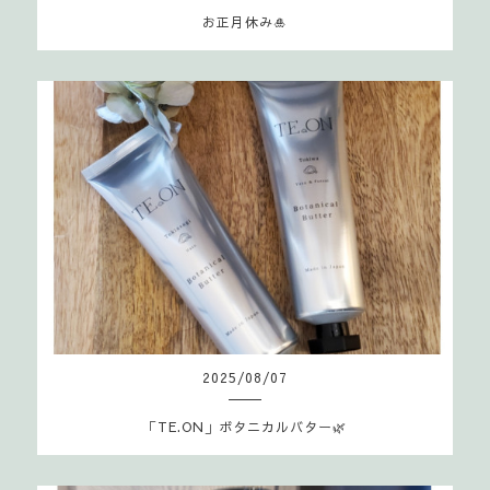
お正月休み🎍
2025
/
08
/
07
「TE.ON」ボタニカルバター🌿