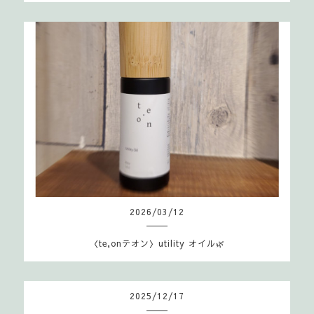
2026
/
03
/
12
〈te,onテオン〉utility オイル🌿
2025
/
12
/
17