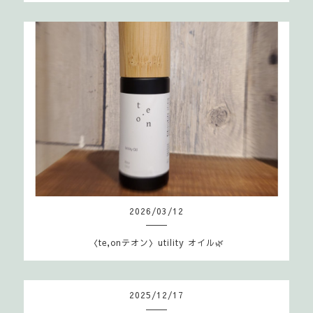
2026
/
03
/
12
〈te,onテオン〉utility オイル🌿
2025
/
12
/
17