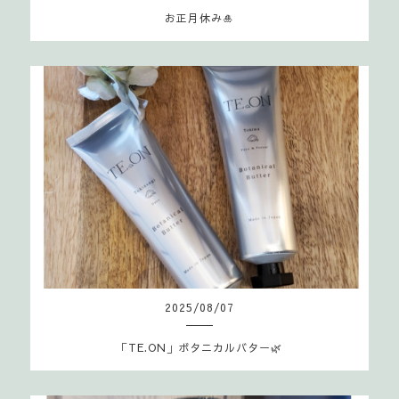
お正月休み🎍
2025
/
08
/
07
「TE.ON」ボタニカルバター🌿