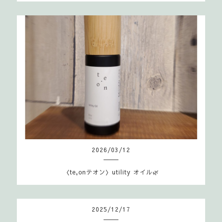
2026
/
03
/
12
〈te,onテオン〉utility オイル🌿
2025
/
12
/
17