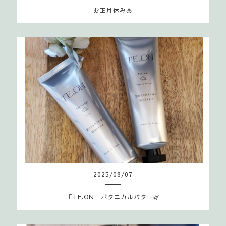
お正月休み🎍
2025
/
08
/
07
「TE.ON」ボタニカルバター🌿