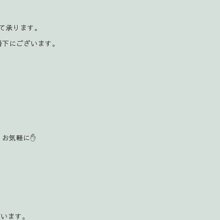
にて承ります。
番下にございます。
お気軽に✋️
ざいます。