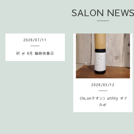
SALON NEW
2026
/
07
/
11
🆙 🍧 8月 臨時休業日
2026
/
03
/
12
〈te,onテオン〉utility オイ
ル🌿