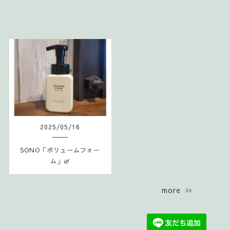
2025
/
05
/
16
SONO「ボリュームフォー
ム」🌿
more