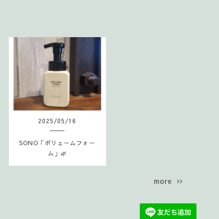
2025
/
05
/
16
SONO「ボリュームフォー
ム」🌿
more