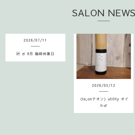
SALON NEW
2026
/
07
/
11
🆙 🍧 8月 臨時休業日
2026
/
03
/
12
〈te,onテオン〉utility オイ
ル🌿