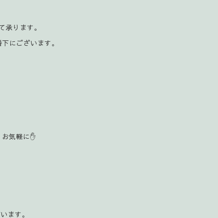
にて承ります。
番下にございます。
お気軽に✋️
ざいます。