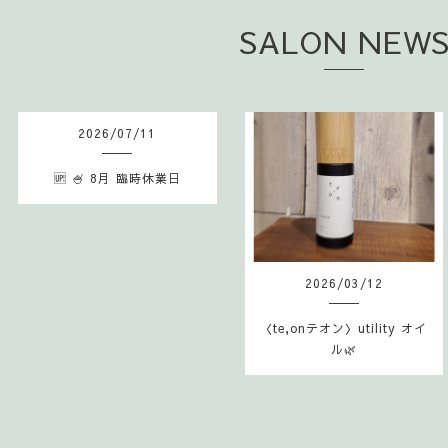
SALON NEW
2026
/
07
/
11
🆙 🍧 8月 臨時休業日
2026
/
03
/
12
〈te,onテオン〉utility オイ
ル🌿