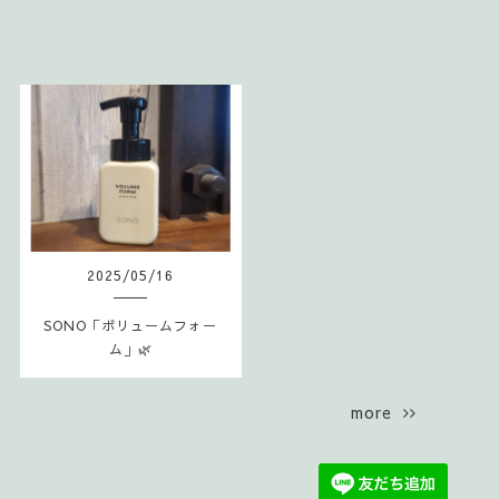
2025
/
05
/
16
SONO「ボリュームフォー
ム」🌿
more