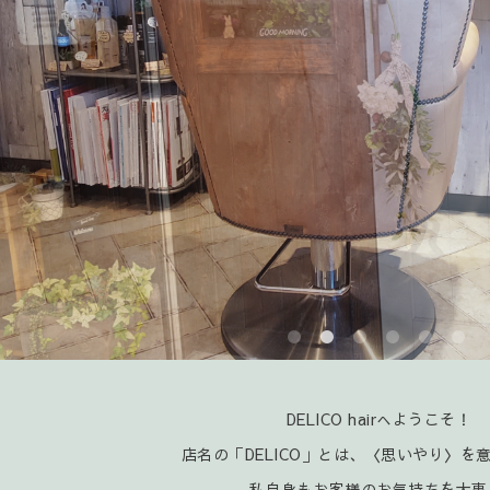
DELICO hairへようこそ！
店名の「DELICO」とは、〈思いやり〉を
私自身もお客様のお気持ちを大事