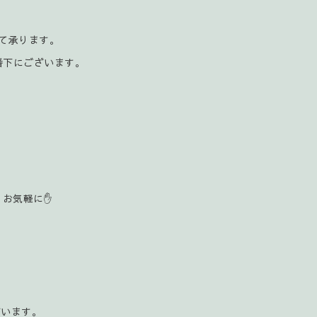
にて承ります。
番下にございます。
お気軽に✋️
ざいます。