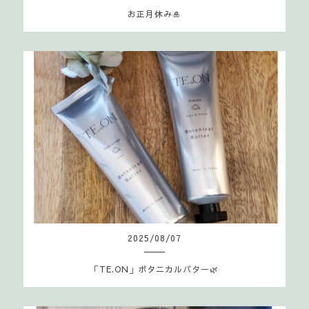
お正月休み🎍
2025
/
08
/
07
「TE.ON」ボタニカルバター🌿