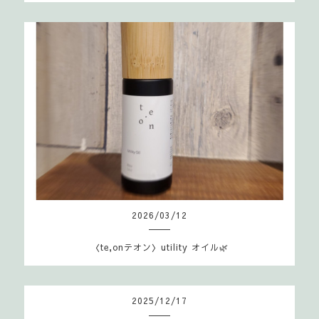
2026
/
03
/
12
〈te,onテオン〉utility オイル🌿
2025
/
12
/
17