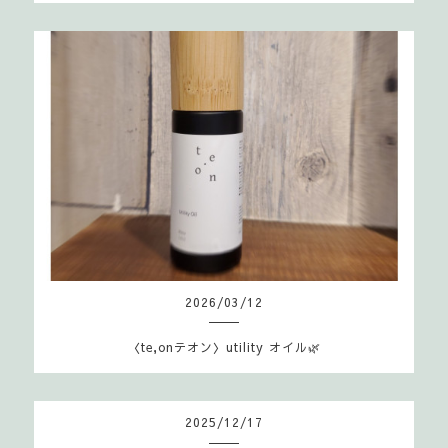
2026
/
03
/
12
〈te,onテオン〉utility オイル🌿
2025
/
12
/
17