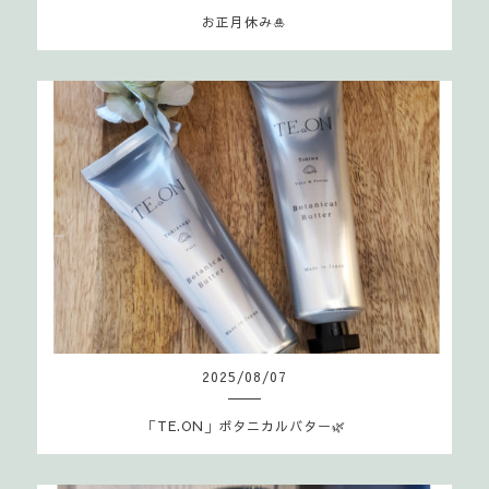
お正月休み🎍
2025
/
08
/
07
「TE.ON」ボタニカルバター🌿