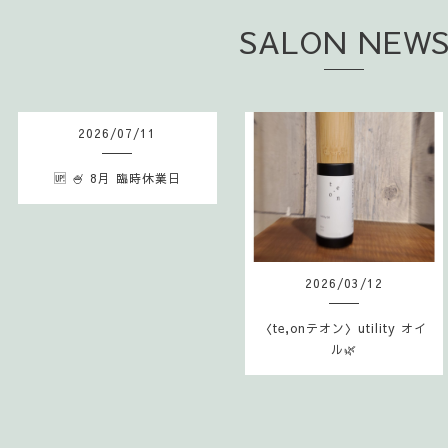
SALON NEW
2026
/
07
/
11
🆙 🍧 8月 臨時休業日
2026
/
03
/
12
〈te,onテオン〉utility オイ
ル🌿