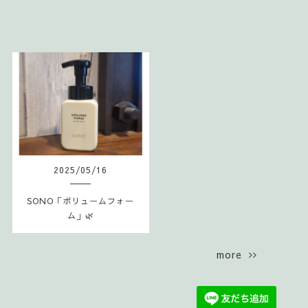
2025
/
05
/
16
SONO「ボリュームフォー
ム」🌿
more