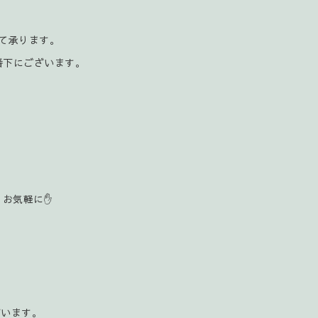
にて承ります。
番下にございます。
お気軽に✋️
ざいます。