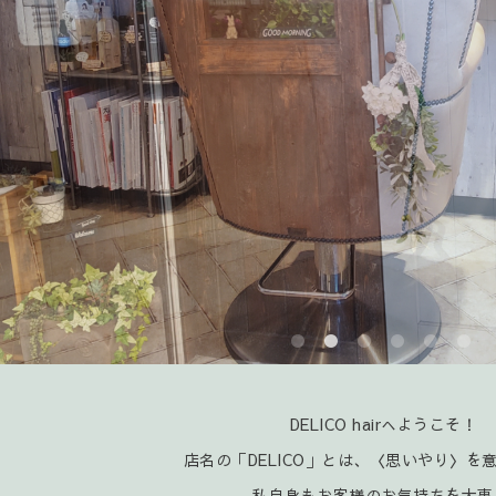
DELICO hairへようこそ！
店名の「DELICO」とは、〈思いやり〉を
私自身もお客様のお気持ちを大事