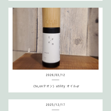
2026
/
03
/
12
〈te,onテオン〉utility オイル🌿
2025
/
12
/
17