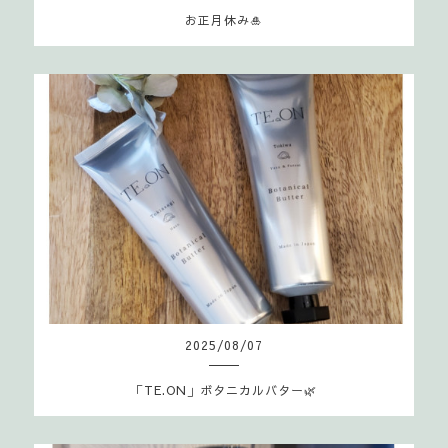
お正月休み🎍
2025
/
08
/
07
「TE.ON」ボタニカルバター🌿