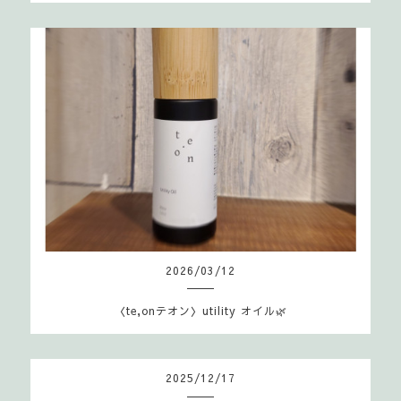
2026
/
03
/
12
〈te,onテオン〉utility オイル🌿
2025
/
12
/
17