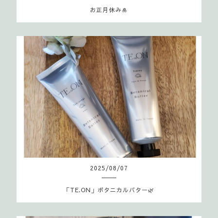
お正月休み🎍
2025
/
08
/
07
「TE.ON」ボタニカルバター🌿