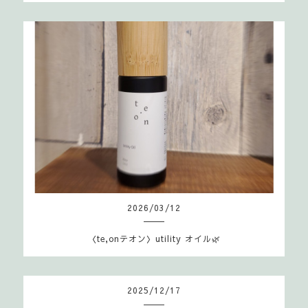
2026
/
03
/
12
〈te,onテオン〉utility オイル🌿
2025
/
12
/
17