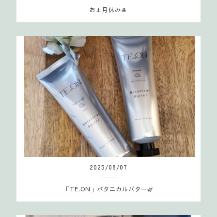
お正月休み🎍
2025
/
08
/
07
「TE.ON」ボタニカルバター🌿