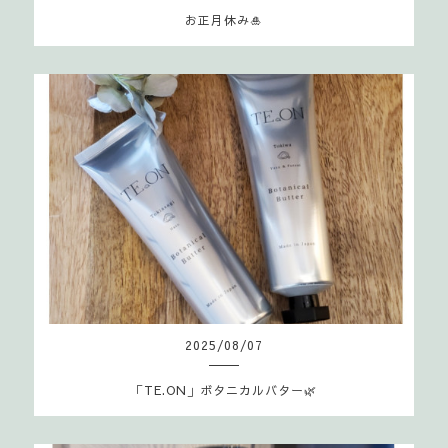
お正月休み🎍
2025
/
08
/
07
「TE.ON」ボタニカルバター🌿