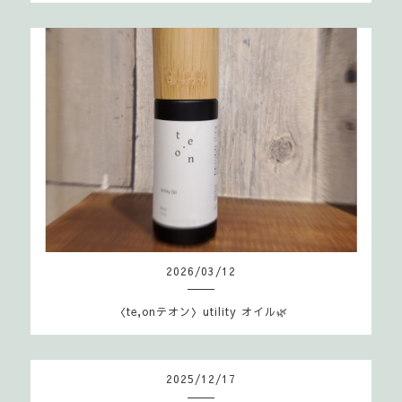
2026
/
03
/
12
〈te,onテオン〉utility オイル🌿
2025
/
12
/
17