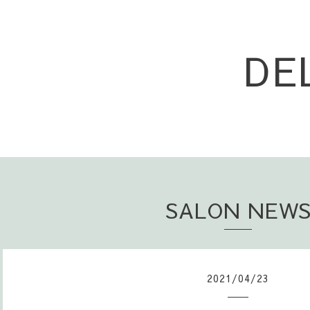
DE
SALON NEW
2021
/
04
/
23