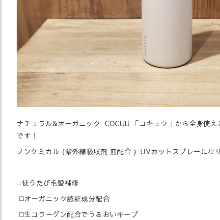
ナチュラル&オーガニック COCUU 「コキュウ」から全身使
です！
ノンケミカル (紫外線吸収剤 無配合 ) UVカットスプレーにな
◻️使うたび毛髪補修
◻️オーガニック認証成分配合
◻️生コラーゲン配合でうるおいキープ