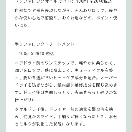
〈リファロックオイル ライト〉100ml ￥2640税込
自然なツヤ感を表現しながら、ふんわりロック。軽や
かな使い心地で前髪や、おくれ毛などの、ポイント使
いにも。
🌟リファロックトリートメント
100g ￥2640 税込
ヘアドライ前のワンステップで、軽やかに柔らかく、
潤いをロック。熱に反応して、キューティクルを整
え、潤いを逃がさいヒートケア成分を配合。オーバー
ドライを防ぎながら、髪内部に補修成分を閉じ込めま
す。ドライ後は内側しっとり、表面さらっと軽やかな
仕上がりに
タオルドライ後、ドライヤー前に適量を髪の毛を挟
み、何度かスライド。手触りが軽くなったとき、水分
とミルクが乳化した状態になります。