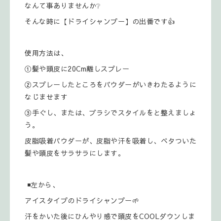
なんて事ありませんか❔
そんな時に【ドライシャンプー】の出番です👍
使用方法は、
①髪や頭皮に20Cm離しスプレー
②スプレーしたところをパウダーがいきわたるように
なじませます
③手ぐし、または、ブラシでスタイルをと整えましょ
う。
皮脂吸着パウダーが、皮脂や汗を吸着し、ベタついた
髪や頭皮をサラサラにします。
◾左から、
アイスタイプのドライシャンプー🌱
汗をかいた後にひんやり感で頭皮をCOOLダウンしま